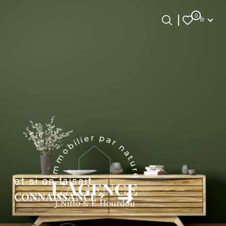
Langue
0
fr
Langue
0
Accueil
fr
et si on faisait
CONNAISSANCE ?