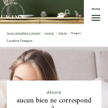
menu
Langue
Langue
fr
0
Accueil
fr
Agence immobilière à Annonay
Location
Ardeche
Peaugres
Location Peaugres
désolé
aucun bien ne correspond
à