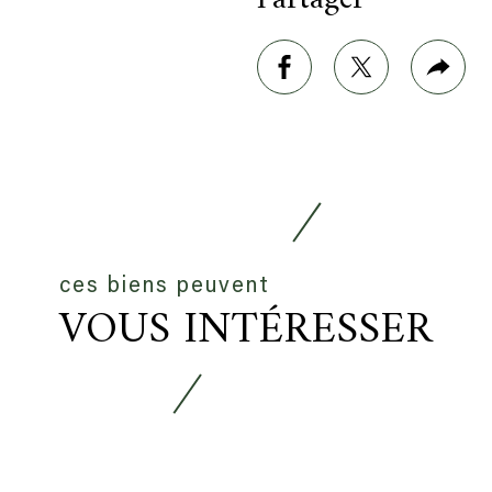
e
rimer
facebook
twitter
Plus
de
part
ces biens peuvent
VOUS INTÉRESSER