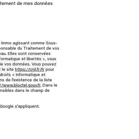
 traitement de mes données
oite Immo agissant comme Sous-
sponsable du Traitement de vos
eau. Elles sont conservées
ormatique et libertés », vous
té de vos données. Vous pouvez
 le site
https://cnil.fr/fr
pour
droits « Informatique et
 de l’existence de la liste
//www.bloctel.gouv.fr
. Dans le
ensibles dans le champ de
Google s'appliquent.