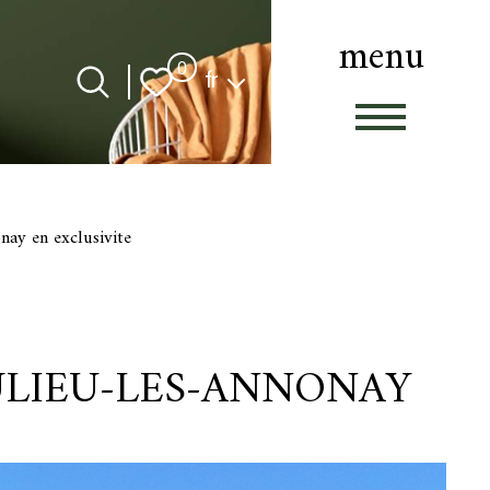
menu
Langue
0
fr
onay en exclusivite
ULIEU-LES-ANNONAY