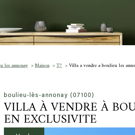
u les annonay
Maison
T7
Villa a vendre a boulieu les ann
boulieu-lès-annonay (07100)
VILLA À VENDRE À BO
EN EXCLUSIVITE