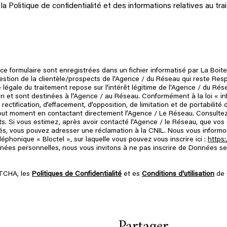
e la Politique de confidentialité et des informations relatives au
r ce formulaire sont enregistrées dans un fichier informatisé par La B
 gestion de la clientèle/prospects de l'Agence / du Réseau qui reste Re
légale du traitement repose sur l'intérêt légitime de l'Agence / du Rés
 et sont destinées à l'Agence / au Réseau. Conformément à la loi « inf
 rectification, d’effacement, d’opposition, de limitation et de portabili
out moment en contactant directement l’Agence / Le Réseau. Consultez
its. Si vous estimez, après avoir contacté l'Agence / le Réseau, que vos 
s, vous pouvez adresser une réclamation à la CNIL. Nous vous informons
phonique « Bloctel », sur laquelle vous pouvez vous inscrire ici :
https:
nées personnelles, nous vous invitons à ne pas inscrire de Données s
PTCHA, les
Politiques de Confidentialité
et es
Conditions d'utilisation
de 
Partager