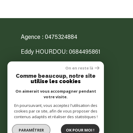
Agence : 0475324884
Eddy HOURDOU: 0684495861
Jonathan NITTO: 0682564503
On en reste là
Comme beaucoup, notre site
utilise les cookies
contact@lagenceannonay.com
On aimerait vous accompagner pendant
12b Place des Cordeliers
votre visite.
07100
annonay
En poursuivant, vous acceptez l'utilisation des
cookies par ce site, afin de vous proposer des
contenus adaptés et réaliser des statistiques !
PARAMÉTRER
OK POUR MOI !