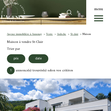
menu
Langue
Langue
fr
0
Accueil
fr
Agence immobilière à Annonay
Vente
Ardeche
St clair
Maison
Maison à vendre St-Clair
Trier par
prix
date
annonce(s) trouvée(s) selon vos critères
1