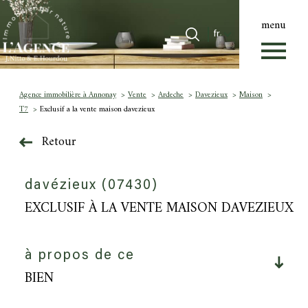
menu
Langue
Langue
fr
0
Accueil
fr
Agence immobilière à Annonay
Vente
Ardeche
Davezieux
Maison
T7
Exclusif a la vente maison davezieux
Retour
davézieux (07430)
EXCLUSIF À LA VENTE MAISON DAVEZIEUX
à propos de ce
BIEN