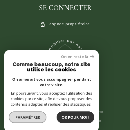
SE CONNECTER
espace propriétaire
On en reste là
Comme beaucoup, notre site
utilise les cookies
On aimerait vous accompagner pendant
votre visite.
En poursuivant, vous acceptez l'utilisation des
cookies par ce site, afin de vous proposer des
contenus adaptés et réaliser des statistiques !
© 2022
Tous droits réservés
Traduction powered by Google
Nos honoraires
PARAMÉTRER
OK POUR MOI !
Plan du site
Mentions légales
Partenaires
Admin
Politique RGPD
Cookies