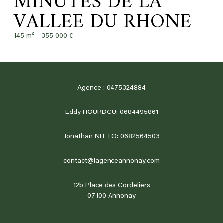
MINUTES DE LA
VALLEE DU RHONE
145 m² -
355 000 €
Agence : 0475324884
Eddy HOURDOU: 0684495861
Jonathan NITTO: 0682564503
contact@lagenceannonay.com
12b Place des Cordeliers
07100
annonay