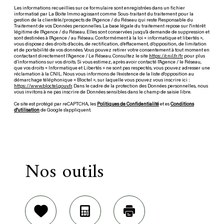
Les informations recueillies sur ce formulaire sont enregistrées dans un fichier
informatisé par La Boite Immo agissant comme Sous-traitant du traitement pour la
gestion de la clientèle/prospects de l'Agence / du Réseau qui reste Responsable du
Traitement de vos Données personnelles. La base légale du traitement repose sur l'intérêt
légitime de l'Agence / du Réseau. Elles sont conservées jusqu'à demande de suppression et
sont destinées à l'Agence / au Réseau. Conformément à la loi « informatique et libertés »,
vous disposez des droits d’accès, de rectification, d’effacement, d’opposition, de limitation
et de portabilité de vos données. Vous pouvez retirer votre consentement à tout moment en
contactant directement l’Agence / Le Réseau. Consultez le site
https://cnil.fr/fr
pour plus
d’informations sur vos droits. Si vous estimez, après avoir contacté l'Agence / le Réseau,
que vos droits « Informatique et Libertés » ne sont pas respectés, vous pouvez adresser une
réclamation à la CNIL. Nous vous informons de l’existence de la liste d'opposition au
démarchage téléphonique « Bloctel », sur laquelle vous pouvez vous inscrire ici :
https://www.bloctel.gouv.fr
. Dans le cadre de la protection des Données personnelles, nous
vous invitons à ne pas inscrire de Données sensibles dans le champ de saisie libre.
Ce site est protégé par reCAPTCHA, les
Politiques de Confidentialité
et es
Conditions
d'utilisation
de Google s'appliquent.
Nos outils
Sélectionner
Calculatrice
Imprimer