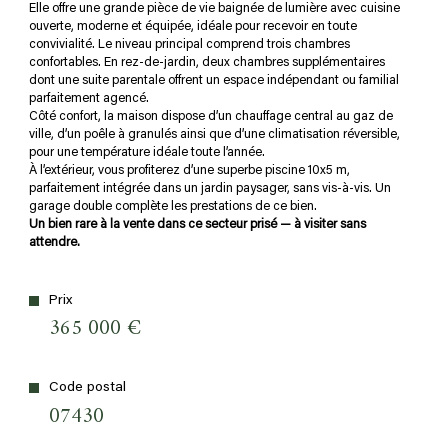
Elle offre une grande pièce de vie baignée de lumière avec cuisine
plus d'informations sur
ouverte, moderne et équipée, idéale pour recevoir en toute
LE QUARTIER
convivialité. Le niveau principal comprend trois chambres
confortables. En rez-de-jardin, deux chambres supplémentaires
dont une suite parentale offrent un espace indépendant ou familial
parfaitement agencé.
Côté confort, la maison dispose d’un chauffage central au gaz de
ville, d’un poêle à granulés ainsi que d’une climatisation réversible,
bilan
pour une température idéale toute l’année.
ÉNERGÉTIQUE
À l’extérieur, vous profiterez d’une superbe piscine 10x5 m,
parfaitement intégrée dans un jardin paysager, sans vis-à-vis. Un
garage double complète les prestations de ce bien.
Un bien rare à la vente dans ce secteur prisé — à visiter sans
attendre.
Prix
365 000 €
Code postal
07430