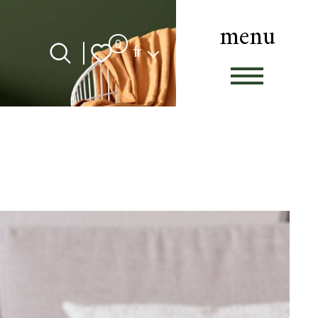
menu
Langue
0
fr