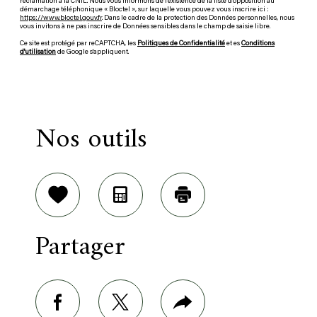
réclamation à la CNIL. Nous vous informons de l’existence de la liste d'opposition au
démarchage téléphonique « Bloctel », sur laquelle vous pouvez vous inscrire ici :
https://www.bloctel.gouv.fr
. Dans le cadre de la protection des Données personnelles, nous
vous invitons à ne pas inscrire de Données sensibles dans le champ de saisie libre.
Ce site est protégé par reCAPTCHA, les
Politiques de Confidentialité
et es
Conditions
d'utilisation
de Google s'appliquent.
Nos outils
Sélectionner
Calculatrice
Imprimer
Partager
facebook
twitter
Plus