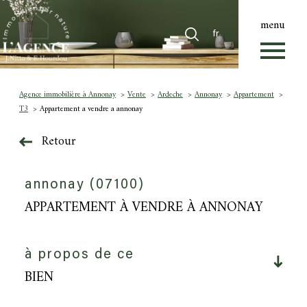
menu
Langue
Langue
fr
0
Accueil
fr
Agence immobilière à Annonay
Vente
Ardeche
Annonay
Appartement
T3
Appartement a vendre a annonay
Retour
annonay (07100)
APPARTEMENT À VENDRE À ANNONAY
à propos de ce
BIEN