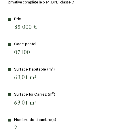
privative complète le bien .DPE: classe C
plus d'informations sur
LE QUARTIER
Prix
85 000 €
bilan
Code postal
ÉNERGÉTIQUE
07100
Surface habitable (m²)
63,01 m²
Surface loi Carrez (m²)
63,01 m²
Nombre de chambre(s)
2