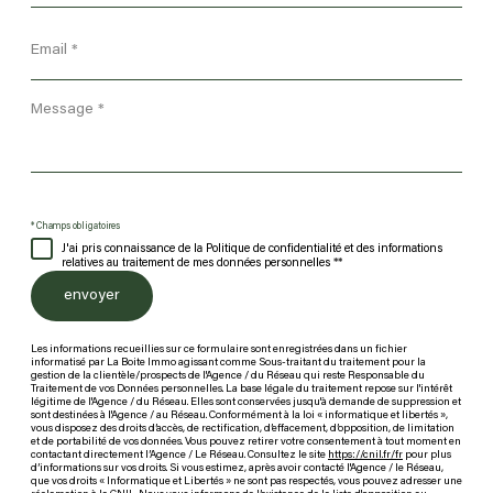
Email
*
Message
*
* Champs obligatoires
J'ai pris connaissance de la Politique de confidentialité et des informations
relatives au traitement de mes données personnelles **
envoyer
Les informations recueillies sur ce formulaire sont enregistrées dans un fichier
informatisé par La Boite Immo agissant comme Sous-traitant du traitement pour la
gestion de la clientèle/prospects de l'Agence / du Réseau qui reste Responsable du
Traitement de vos Données personnelles. La base légale du traitement repose sur l'intérêt
légitime de l'Agence / du Réseau. Elles sont conservées jusqu'à demande de suppression et
sont destinées à l'Agence / au Réseau. Conformément à la loi « informatique et libertés »,
vous disposez des droits d’accès, de rectification, d’effacement, d’opposition, de limitation
et de portabilité de vos données. Vous pouvez retirer votre consentement à tout moment en
contactant directement l’Agence / Le Réseau. Consultez le site
https://cnil.fr/fr
pour plus
d’informations sur vos droits. Si vous estimez, après avoir contacté l'Agence / le Réseau,
que vos droits « Informatique et Libertés » ne sont pas respectés, vous pouvez adresser une