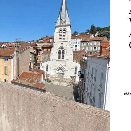
Idé
de l