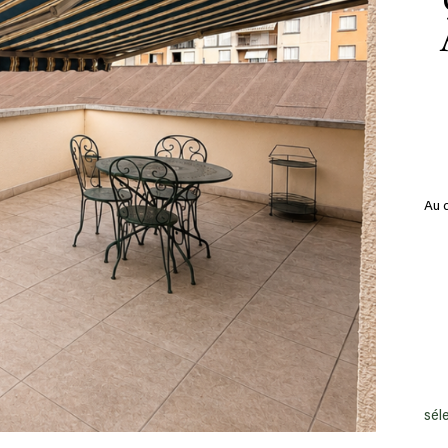
Au 
de 5
sél