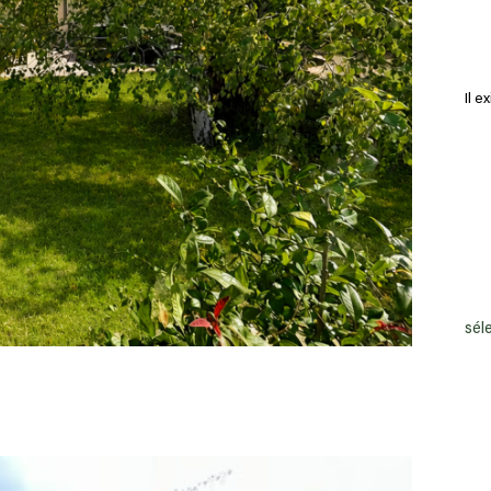
Il e
aujo
sél