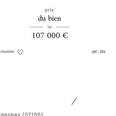
prix
du bien
107 000 €
ectionner
réf :
384
annonay (07100)