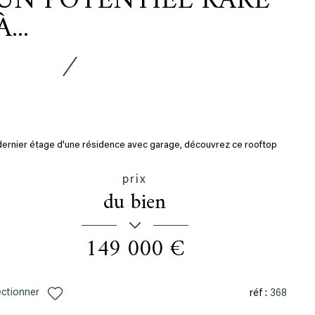
UN POTENTIEL RARE
À...
dernier étage d'une résidence avec garage, découvrez ce rooftop
8,47 m² habitables ,...
prix
du bien
149 000 €
ectionner
réf :
368