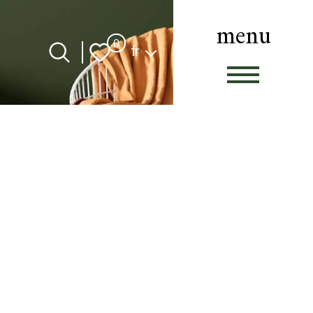
menu
Langue
0
fr