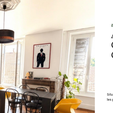
Situ
les 