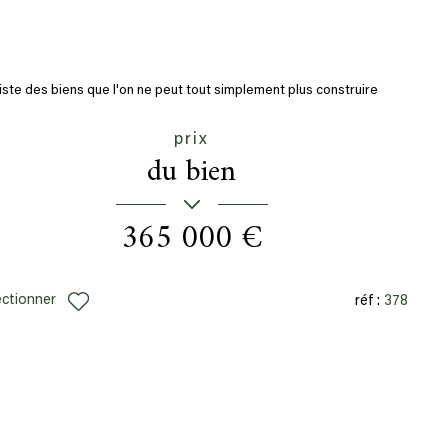
xiste des biens que l'on ne peut tout simplement plus construire
urd'hui… Perchée au...
prix
du bien
365 000 €
ectionner
réf :
378