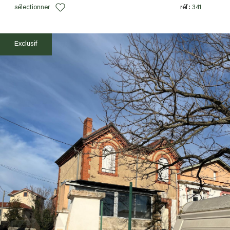
sélectionner
réf :
341
Exclusif