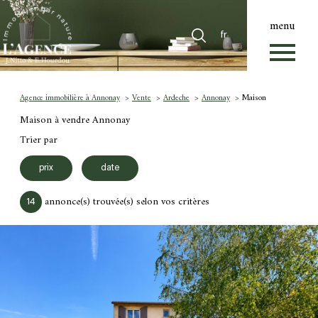
menu
Langue
Langue
fr
0
Accueil
fr
Agence immobilière à Annonay
Vente
Ardeche
Annonay
Maison
Maison à vendre Annonay
Trier par
prix
date
annonce(s) trouvée(s) selon vos critères
14