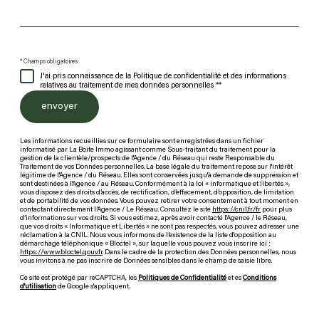
* Champs obligatoires
J'ai pris connaissance de la Politique de confidentialité et des informations
relatives au traitement de mes données personnelles **
envoyer
Les informations recueillies sur ce formulaire sont enregistrées dans un fichier
informatisé par La Boite Immo agissant comme Sous-traitant du traitement pour la
gestion de la clientèle/prospects de l'Agence / du Réseau qui reste Responsable du
Traitement de vos Données personnelles. La base légale du traitement repose sur l'intérêt
légitime de l'Agence / du Réseau. Elles sont conservées jusqu'à demande de suppression et
sont destinées à l'Agence / au Réseau. Conformément à la loi « informatique et libertés »,
vous disposez des droits d’accès, de rectification, d’effacement, d’opposition, de limitation
et de portabilité de vos données. Vous pouvez retirer votre consentement à tout moment en
contactant directement l’Agence / Le Réseau. Consultez le site
https://cnil.fr/fr
pour plus
d’informations sur vos droits. Si vous estimez, après avoir contacté l'Agence / le Réseau,
que vos droits « Informatique et Libertés » ne sont pas respectés, vous pouvez adresser une
réclamation à la CNIL. Nous vous informons de l’existence de la liste d'opposition au
démarchage téléphonique « Bloctel », sur laquelle vous pouvez vous inscrire ici :
https://www.bloctel.gouv.fr
. Dans le cadre de la protection des Données personnelles, nous
vous invitons à ne pas inscrire de Données sensibles dans le champ de saisie libre.
Ce site est protégé par reCAPTCHA, les
Politiques de Confidentialité
et es
Conditions
d'utilisation
de Google s'appliquent.