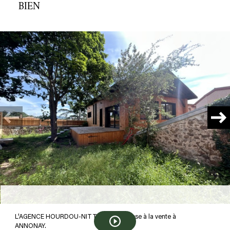
BIEN
plus d'informations
FINANCIÈRES
plus de
DÉTAILS
la
COPROPRIÉTÉ
L'AGENCE HOURDOU-NITTO vous propose à la vente à
ANNONAY.