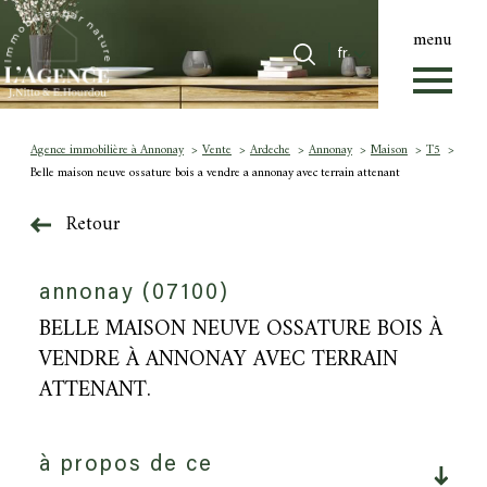
menu
Langue
Langue
fr
0
Accueil
fr
Agence immobilière à Annonay
Vente
Ardeche
Annonay
Maison
T5
Belle maison neuve ossature bois a vendre a annonay avec terrain attenant
Retour
annonay (07100)
BELLE MAISON NEUVE OSSATURE BOIS À
VENDRE À ANNONAY AVEC TERRAIN
ATTENANT.
à propos de ce