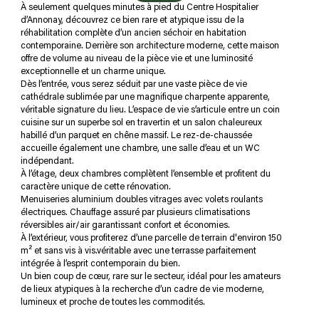
À seulement quelques minutes à pied du Centre Hospitalier
d’Annonay, découvrez ce bien rare et atypique issu de la
réhabilitation complète d’un ancien séchoir en habitation
contemporaine. Derrière son architecture moderne, cette maison
plus d'informations sur
offre de volume au niveau de la pièce vie et une luminosité
LE QUARTIER
exceptionnelle et un charme unique.
Dès l’entrée, vous serez séduit par une vaste pièce de vie
cathédrale sublimée par une magnifique charpente apparente,
véritable signature du lieu. L’espace de vie s’articule entre un coin
cuisine sur un superbe sol en travertin et un salon chaleureux
habillé d’un parquet en chêne massif. Le rez-de-chaussée
bilan
accueille également une chambre, une salle d’eau et un WC
ÉNERGÉTIQUE
indépendant.
À l’étage, deux chambres complètent l’ensemble et profitent du
caractère unique de cette rénovation.
Menuiseries aluminium doubles vitrages avec volets roulants
électriques. Chauffage assuré par plusieurs climatisations
réversibles air/air garantissant confort et économies.
À l’extérieur, vous profiterez d’une parcelle de terrain d'environ 150
m² et sans vis à vis.véritable avec une terrasse parfaitement
intégrée à l’esprit contemporain du bien.
Un bien coup de cœur, rare sur le secteur, idéal pour les amateurs
de lieux atypiques à la recherche d’un cadre de vie moderne,
lumineux et proche de toutes les commodités.