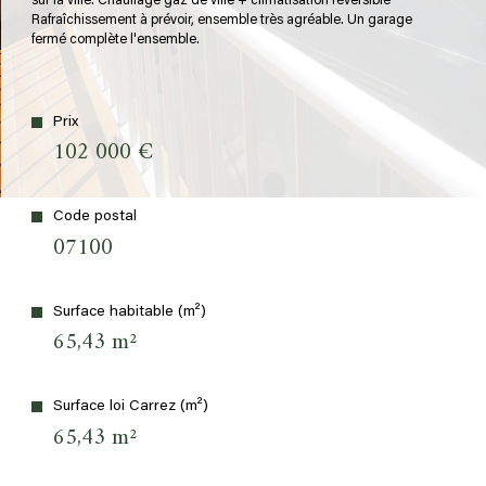
sur la ville. Chauffage gaz de ville + climatisation réversible
Rafraîchissement à prévoir, ensemble très agréable. Un garage
fermé complète l'ensemble.
plus d'informations sur
LE QUARTIER
Prix
102 000 €
bilan
ÉNERGÉTIQUE
Code postal
07100
Surface habitable (m²)
65,43 m²
Surface loi Carrez (m²)
65,43 m²