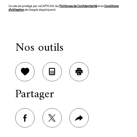
Ce site est protégé par reCAPTCHA, les
Politiques de Confidentialité
et es
Conditions
d'utilisation
de Google s'appliquent.
Nos outils
Sélectionner
Calculatrice
Imprimer
Partager
facebook
twitter
Plus
de
partage