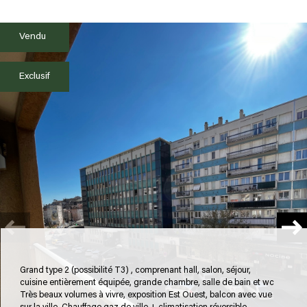
Vendu
plus d'informations
FINANCIÈRES
Exclusif
plus de
DÉTAILS
la
COPROPRIÉTÉ
Grand type 2 (possibilité T3) , comprenant hall, salon, séjour,
cuisine entièrement équipée, grande chambre, salle de bain et wc
Très beaux volumes à vivre, exposition Est Ouest, balcon avec vue