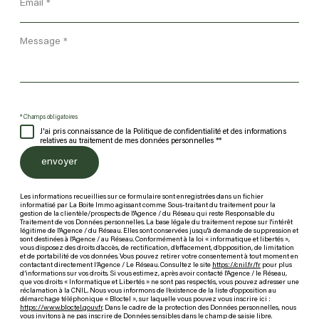
*
Message
*
* Champs obligatoires
J'ai pris connaissance de la Politique de confidentialité et des informations
relatives au traitement de mes données personnelles **
envoyer
Les informations recueillies sur ce formulaire sont enregistrées dans un fichier
informatisé par La Boite Immo agissant comme Sous-traitant du traitement pour la
gestion de la clientèle/prospects de l'Agence / du Réseau qui reste Responsable du
Traitement de vos Données personnelles. La base légale du traitement repose sur l'intérêt
légitime de l'Agence / du Réseau. Elles sont conservées jusqu'à demande de suppression et
sont destinées à l'Agence / au Réseau. Conformément à la loi « informatique et libertés »,
vous disposez des droits d’accès, de rectification, d’effacement, d’opposition, de limitation
et de portabilité de vos données. Vous pouvez retirer votre consentement à tout moment en
contactant directement l’Agence / Le Réseau. Consultez le site
https://cnil.fr/fr
pour plus
d’informations sur vos droits. Si vous estimez, après avoir contacté l'Agence / le Réseau,
que vos droits « Informatique et Libertés » ne sont pas respectés, vous pouvez adresser une
réclamation à la CNIL. Nous vous informons de l’existence de la liste d'opposition au
démarchage téléphonique « Bloctel », sur laquelle vous pouvez vous inscrire ici :
https://www.bloctel.gouv.fr
. Dans le cadre de la protection des Données personnelles, nous
vous invitons à ne pas inscrire de Données sensibles dans le champ de saisie libre.