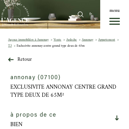
menu
Langue
Langue
fr
0
Accueil
fr
Agence immobilière à Annonay
Vente
Ardeche
Annonay
Appartement
T3
Exclusivite annonay centre grand type deux de 65m
Retour
annonay (07100)
EXCLUSIVITE ANNONAY CENTRE GRAND
TYPE DEUX DE 65M²
à propos de ce
BIEN