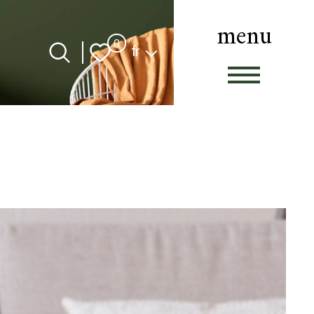
menu
Langue
0
fr