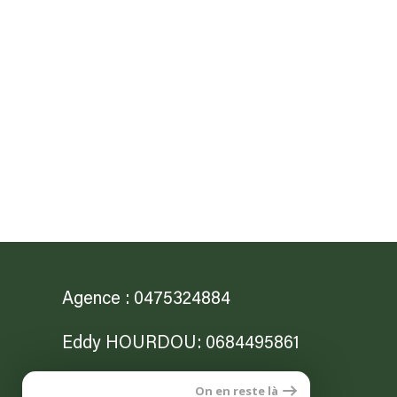
Agence : 0475324884
Eddy HOURDOU: 0684495861
Jonathan NITTO: 0682564503
On en reste là