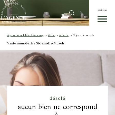
menu
Langue
Langue
fr
0
Accueil
fr
Agence immobilière à Annonay
Vente
Ardeche
St jean de muzols
Vente immobilière St-Jean-De-Muzols
désolé
aucun bien ne correspond
à