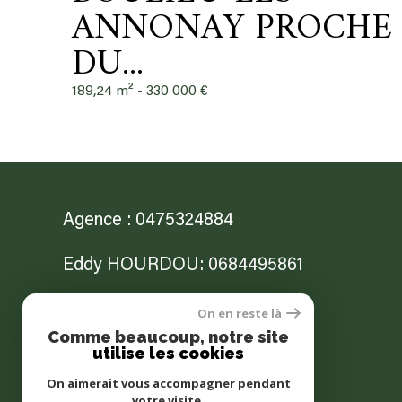
ANNONAY PROCHE
DU...
189,24 m² -
330 000 €
Agence : 0475324884
Eddy HOURDOU: 0684495861
Jonathan NITTO: 0682564503
On en reste là
Comme beaucoup, notre site
utilise les cookies
contact@lagenceannonay.com
On aimerait vous accompagner pendant
12b Place des Cordeliers
votre visite.