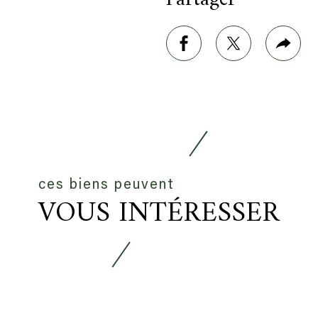
e
rimer
facebook
twitter
Plus
de
part
ces biens peuvent
VOUS INTÉRESSER