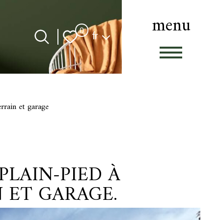
menu
Langue
0
fr
errain et garage
PLAIN-PIED À
N ET GARAGE.