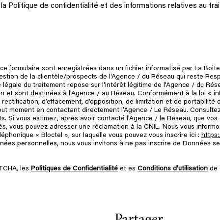
e la Politique de confidentialité et des informations relatives au
r ce formulaire sont enregistrées dans un fichier informatisé par La B
 gestion de la clientèle/prospects de l'Agence / du Réseau qui reste Re
légale du traitement repose sur l'intérêt légitime de l'Agence / du Rés
 et sont destinées à l'Agence / au Réseau. Conformément à la loi « inf
 rectification, d’effacement, d’opposition, de limitation et de portabili
out moment en contactant directement l’Agence / Le Réseau. Consultez
its. Si vous estimez, après avoir contacté l'Agence / le Réseau, que vos 
s, vous pouvez adresser une réclamation à la CNIL. Nous vous informons
phonique « Bloctel », sur laquelle vous pouvez vous inscrire ici :
https:
nées personnelles, nous vous invitons à ne pas inscrire de Données s
PTCHA, les
Politiques de Confidentialité
et es
Conditions d'utilisation
de 
Partager