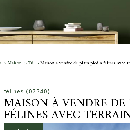
s
Maison
T6
Maison a vendre de plain pied a felines avec t
félines (07340)
MAISON À VENDRE DE 
FÉLINES AVEC TERRAI