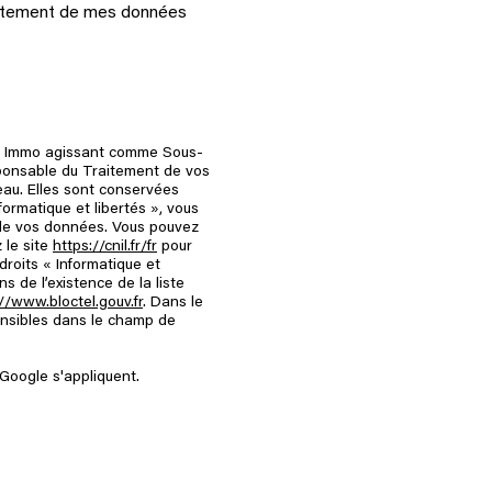
 traitement de mes données
oite Immo agissant comme Sous-
sponsable du Traitement de vos
eau. Elles sont conservées
ormatique et libertés », vous
té de vos données. Vous pouvez
 le site
https://cnil.fr/fr
pour
droits « Informatique et
 de l’existence de la liste
//www.bloctel.gouv.fr
. Dans le
ensibles dans le champ de
Google s'appliquent.