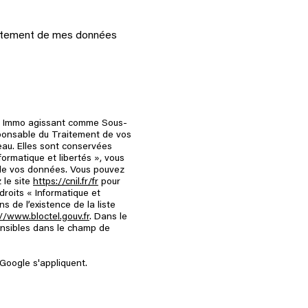
 traitement de mes données
oite Immo agissant comme Sous-
sponsable du Traitement de vos
eau. Elles sont conservées
ormatique et libertés », vous
té de vos données. Vous pouvez
 le site
https://cnil.fr/fr
pour
droits « Informatique et
 de l’existence de la liste
//www.bloctel.gouv.fr
. Dans le
ensibles dans le champ de
Google s'appliquent.