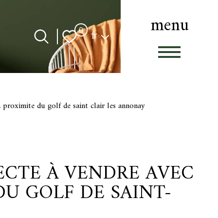
menu
Langue
0
fr
a proximite du golf de saint clair les annonay
TECTE À VENDRE AVEC
DU GOLF DE SAINT-