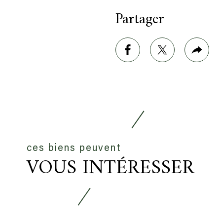
Partager
e
rimer
facebook
twitter
Plus
de
part
ces biens peuvent
VOUS INTÉRESSER