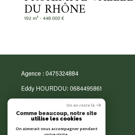
DU RHÔNE
192 m² -
448 000 €
Agence : 0475324884
Eddy HOURDOU: 0684495861
Jonathan NITTO: 0682564503
On en reste là
Comme beaucoup, notre site
utilise les cookies
contact@lagenceannonay.com
On aimerait vous accompagner pendant
12b Place des Cordeliers
votre visite.