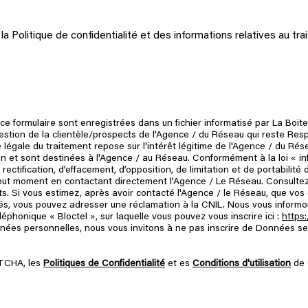
e la Politique de confidentialité et des informations relatives au
r ce formulaire sont enregistrées dans un fichier informatisé par La B
 gestion de la clientèle/prospects de l'Agence / du Réseau qui reste Re
légale du traitement repose sur l'intérêt légitime de l'Agence / du Rés
 et sont destinées à l'Agence / au Réseau. Conformément à la loi « inf
 rectification, d’effacement, d’opposition, de limitation et de portabili
out moment en contactant directement l’Agence / Le Réseau. Consultez
its. Si vous estimez, après avoir contacté l'Agence / le Réseau, que vos 
s, vous pouvez adresser une réclamation à la CNIL. Nous vous informons
phonique « Bloctel », sur laquelle vous pouvez vous inscrire ici :
https:
nées personnelles, nous vous invitons à ne pas inscrire de Données s
PTCHA, les
Politiques de Confidentialité
et es
Conditions d'utilisation
de 